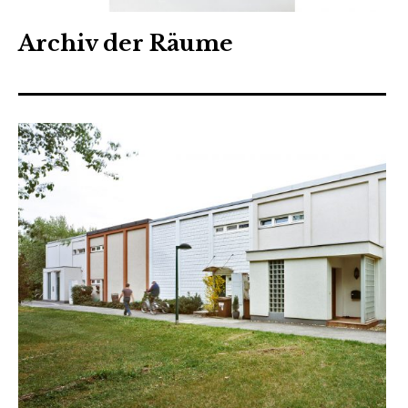
Archiv der Räume
Az W-Fotoarchiv-Website